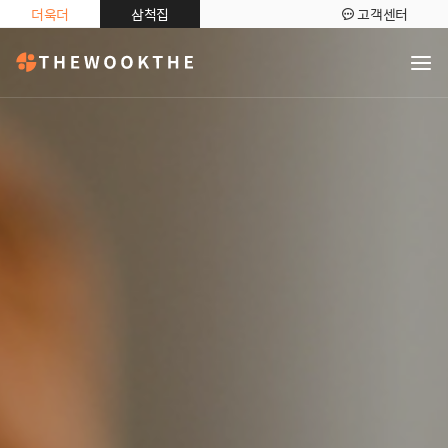
더욱더
삼척집
고객센터