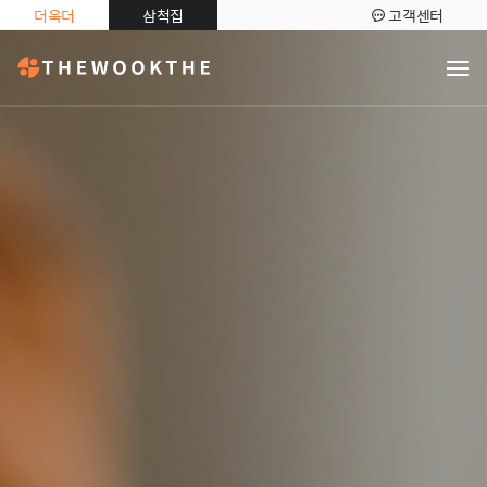
더욱더
삼척집
고객센터